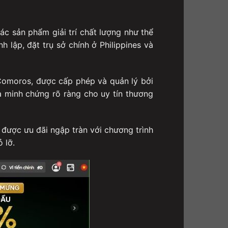
c sản phẩm giải trí chất lượng như thể
 lập, đặt trụ sở chính ở Philippines và
Comoros, được cấp phép và quản lý bởi
à minh chứng rõ ràng cho uy tín thương
n được ưu đãi ngập tràn với chương trình
ỏ lỡ.