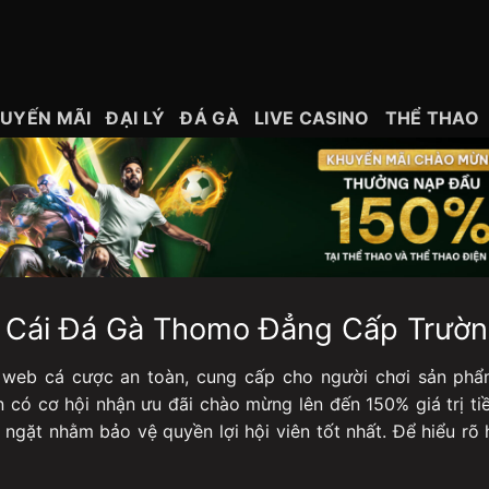
UYẾN MÃI
ĐẠI LÝ
ĐÁ GÀ
LIVE CASINO
THỂ THAO
 Cái Đá Gà Thomo Đẳng Cấp Trườ
web cá cược an toàn, cung cấp cho người chơi sản phẩm 
n có cơ hội nhận ưu đãi chào mừng lên đến 150% giá trị ti
ngặt nhằm bảo vệ quyền lợi hội viên tốt nhất. Để hiểu rõ 