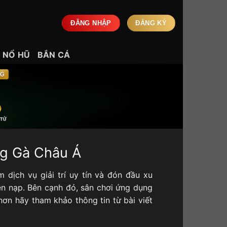
ĐĂNG NHẬP
ĐĂNG KÝ
NỔ HŨ
BẮN CÁ
ng Gà Châu Á
dịch vụ giải trí uy tín và đón đầu xu
ền nạp. Bên cạnh đó, sân chơi ứng dụng
hơn hãy tham khảo thông tin từ bài viết