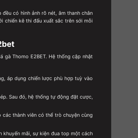
 đều có hình ảnh rõ nét, âm thanh chân
 chiến kê thi đấu xuất sắc trên sới mỗi
2bet
i đá gà Thomo E2BET. Hệ thống cập nhật
ởng, áp dụng chiến lược phù hợp tuỳ vào
hép. Sau đó, hệ thống tự động đặt cược,
úp các thành viên có thể trò chuyện cùng
ình khuyến mãi, sự kiện đua top một cách